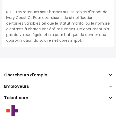
N. B.* Les retenues sont basées sur les tables d'impôt de
Ivory Coast CI. Pour des raisons de simplification,
certaines variables tel que le statut marital ou le nombre
d'enfants à charge ont été assumées. Ce document n'a
pas de valeur légale et n'a pour but que de donner une
approximation du salaire net après impôt.
Chercheurs d'emploi
Employeurs
Recherche d'emploi
Calculateur d'impôts
Talent.com
Entreprises
Convertisseur de salaire
ATS
Autres pays
Programmes partenaires