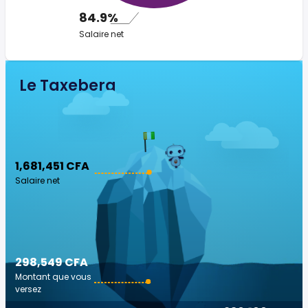
84.9%
Salaire net
Le Taxeberg
1,681,451 CFA
Salaire net
298,549 CFA
Montant que vous
versez