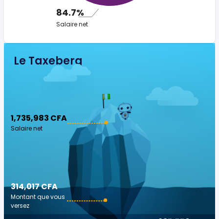
84.7%
Salaire net
Le Taxeberg
1,735,983 CFA
Salaire net
314,017 CFA
Montant que vous
versez