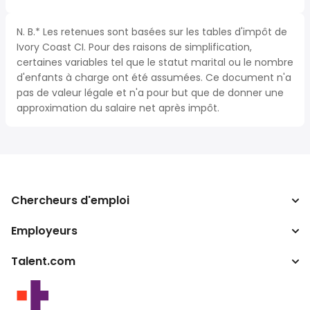
N. B.* Les retenues sont basées sur les tables d'impôt de
Ivory Coast CI. Pour des raisons de simplification,
certaines variables tel que le statut marital ou le nombre
d'enfants à charge ont été assumées. Ce document n'a
pas de valeur légale et n'a pour but que de donner une
approximation du salaire net après impôt.
Chercheurs d'emploi
Employeurs
Recherche d'emploi
Calculateur d'impôts
Talent.com
Entreprises
Convertisseur de salaire
ATS
Autres pays
Programmes partenaires