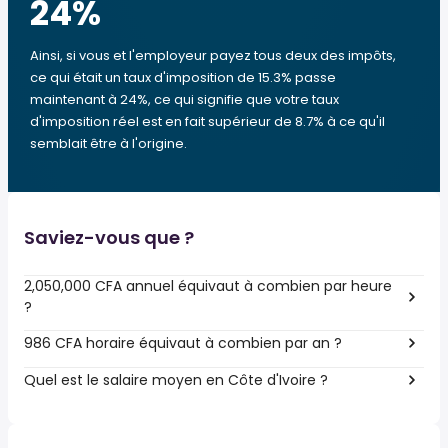
24
%
Ainsi, si vous et l'employeur payez tous deux des impôts,
ce qui était un taux d'imposition de 15.3% passe
maintenant à 24%, ce qui signifie que votre taux
d'imposition réel est en fait supérieur de 8.7% à ce qu'il
semblait être à l'origine.
Saviez-vous que ?
2,050,000 CFA annuel équivaut à combien par heure
?
986 CFA horaire équivaut à combien par an ?
Quel est le salaire moyen en Côte d'Ivoire ?