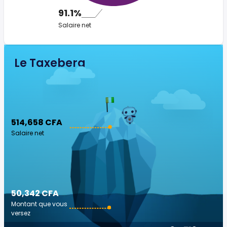
91.1%
Salaire net
Le Taxeberg
514,658 CFA
Salaire net
50,342 CFA
Montant que vous
versez