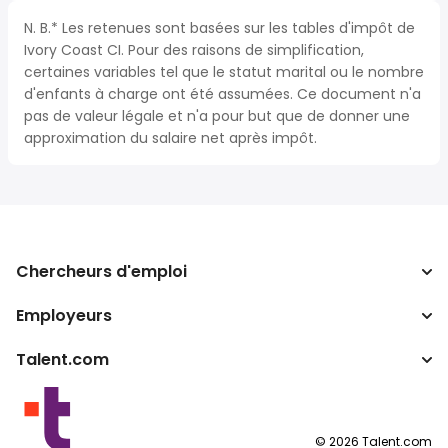
N. B.* Les retenues sont basées sur les tables d'impôt de
Ivory Coast CI. Pour des raisons de simplification,
certaines variables tel que le statut marital ou le nombre
d'enfants à charge ont été assumées. Ce document n'a
pas de valeur légale et n'a pour but que de donner une
approximation du salaire net après impôt.
Chercheurs d'emploi
Employeurs
Recherche d'emploi
Calculateur d'impôts
Talent.com
Entreprises
Convertisseur de salaire
ATS
Autres pays
Programmes partenaires
Conditions d’utilisation
©
2026
Talent.com