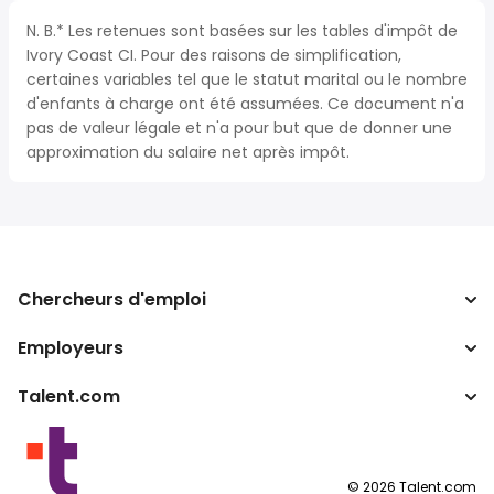
N. B.* Les retenues sont basées sur les tables d'impôt de
Ivory Coast CI. Pour des raisons de simplification,
certaines variables tel que le statut marital ou le nombre
d'enfants à charge ont été assumées. Ce document n'a
pas de valeur légale et n'a pour but que de donner une
approximation du salaire net après impôt.
Chercheurs d'emploi
Employeurs
Recherche d'emploi
Calculateur d'impôts
Talent.com
Entreprises
Convertisseur de salaire
ATS
Autres pays
Programmes partenaires
Conditions d’utilisation
©
2026
Talent.com