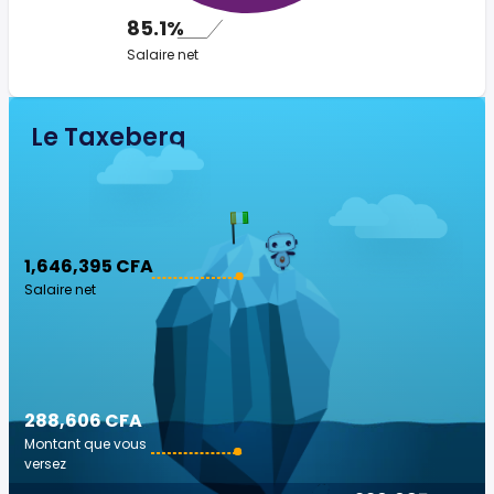
85.1%
Salaire net
Le Taxeberg
1,646,395 CFA
Salaire net
288,606 CFA
Montant que vous
versez