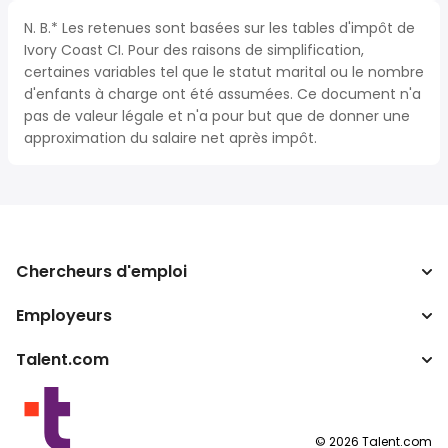
N. B.* Les retenues sont basées sur les tables d'impôt de
Ivory Coast CI. Pour des raisons de simplification,
certaines variables tel que le statut marital ou le nombre
d'enfants à charge ont été assumées. Ce document n'a
pas de valeur légale et n'a pour but que de donner une
approximation du salaire net après impôt.
Chercheurs d'emploi
Employeurs
Recherche d'emploi
Calculateur d'impôts
Talent.com
Entreprises
Convertisseur de salaire
ATS
Autres pays
Programmes partenaires
Conditions d’utilisation
©
2026
Talent.com