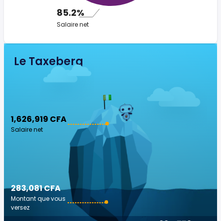
85.2%
Salaire net
Le Taxeberg
1,626,919 CFA
Salaire net
283,081 CFA
Montant que vous
versez